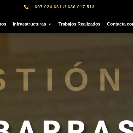
607 024 661 // 636 017 513

mos
Infraestructuras
Trabajos Realizados
Contacta co
STIÓN
BARRA