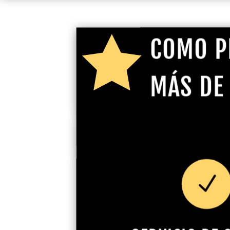

COMO P
MÁS DE
N