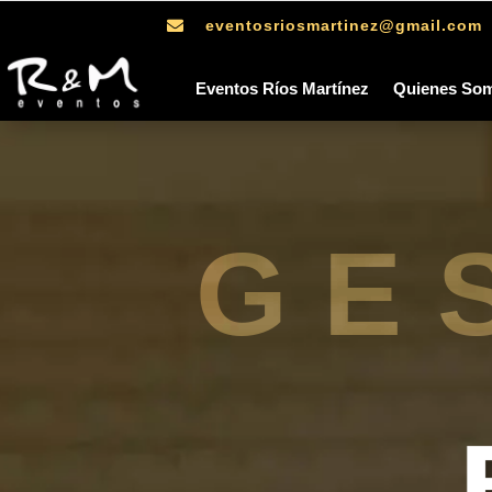
eventosriosmartinez@gmail.com

Eventos Ríos Martínez
Quienes So
GE