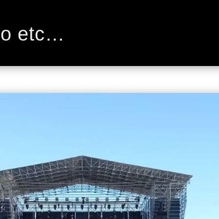
go etc…