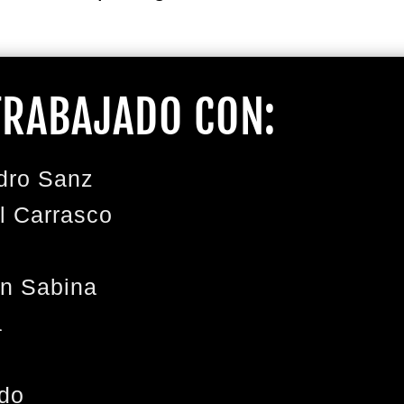
RABAJADO CON:
dro Sanz
l Carrasco
n Sabina
a
do