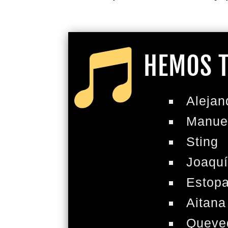

HEMOS T
Alejan
Manue
Sting
Joaquí
Estop
Aitana
Queve