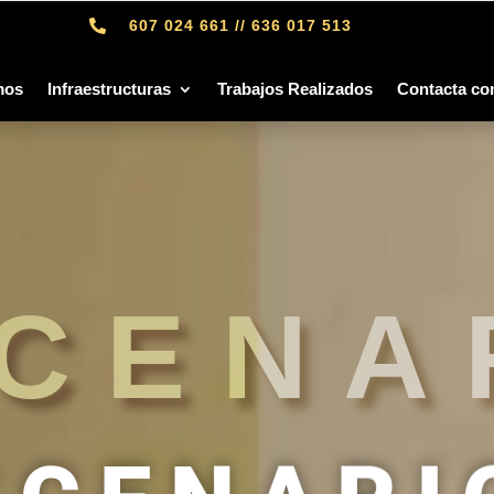
607 024 661 // 636 017 513

mos
Infraestructuras
Trabajos Realizados
Contacta co
CENA