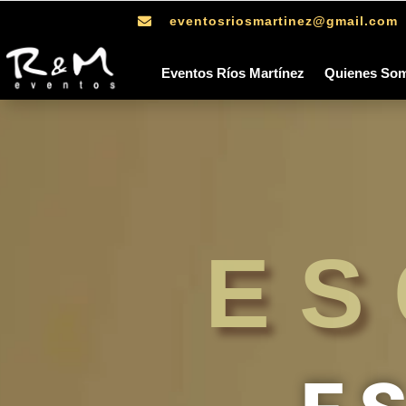
eventosriosmartinez@gmail.com

Eventos Ríos Martínez
Quienes So
ES